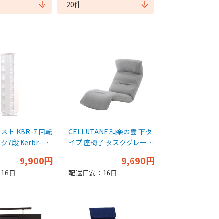
ト KBR-7 回転
CELLUTANE 和楽の雲 下タ
7段 Kerbr-ケ
イプ 座椅子 タスクグレー
ホワイト
日本製 頭部 腰部 脚部 14段
9,900円
9,690円
リクライニング 一人掛け
16日
配送目安：16日
A193下R-587GRY