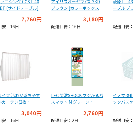
ファニシング COST-40
アイリスオーヤマ CX-3KD
萩原 LT-4
LET [サイドテーブル]
ブラウン [カラーボックス
ーブル ブ
可動棚タイプ 3段]
7,760円
3,180円
目安：16日
配送目安：16日
配送目安：
ライフ 汚れが落ちやす
LEC 笑激SHOCK マジかるバ
イノマタ化
熱カーテン(2枚
スマット M グリーン
ックバスケ
00×176cm
B00621
トブルー
3,040円
2,760円
目安：16日
配送目安：2日
配送目安：