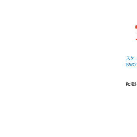
スケ
BWO
ボッ
配送