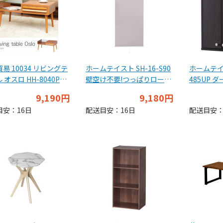
易 10034 リビングテ
ホームテイスト SH-16-S90
ホームテイス
 オスロ HH-8040PG
壁空け不要!つっぱりロール
485UP 
 ブラウン
スクリーン 幅90cm(遮光タ
クションラッ
9,190円
9,180円
イプ) BR ブラウン
ーク】深型
目安：16日
配送目安：16日
配送目安：
上置き)