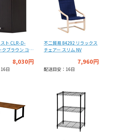
ト CLR-D-
不二貿易 84292 リラックス
ダークブラウン コレ
チェアー スリム NV
ク【-Luke-ル
8,030円
7,960円
ハイタイプ(専用
16日
配送目安：16日