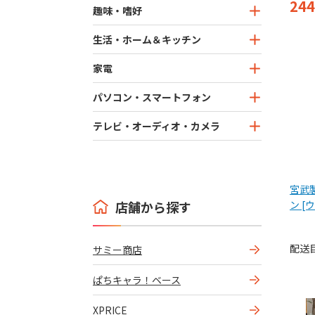
244
趣味・嗜好
生活・ホーム＆キッチン
家電
パソコン・スマートフォン
テレビ・オーディオ・カメラ
宮武製
店舗から探す
ン 
ックス
配送
サミー商店
ぱちキャラ！ベース
XPRICE