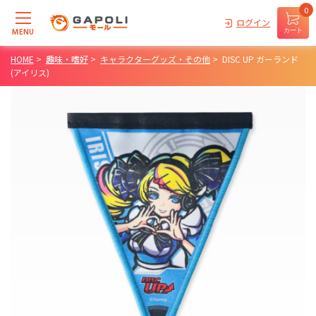
0
ログイン
MENU
カート
HOME
>
趣味・嗜好
>
キャラクターグッズ・その他
>
DISC UP ガーランド
(アイリス)