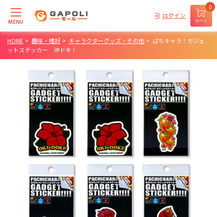
0
ログイン
MENU
カート
HOME
>
趣味・嗜好
>
キャラクターグッズ・その他
>
ぱちキャラ！ガジェ
ットステッカー 沖ドキ！