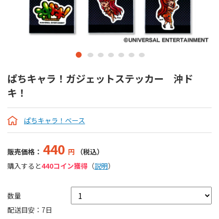
ぱちキャラ！ガジェットステッカー 沖ド
キ！
ぱちキャラ！ベース
440
販売価格：
円
（税込）
購入すると
440コイン獲得
（
説明
）
数量
配送目安：7日