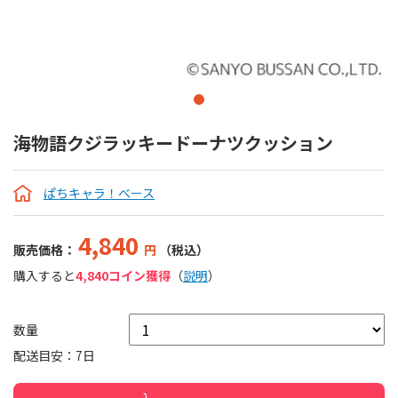
海物語クジラッキードーナツクッション
ぱちキャラ！ベース
4,840
販売価格：
円
（税込）
購入すると
4,840コイン獲得
（
説明
）
数量
配送目安：7日