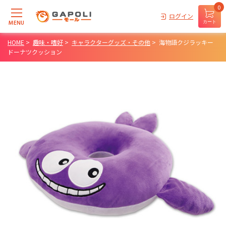
0
ログイン
MENU
カート
HOME
>
趣味・嗜好
>
キャラクターグッズ・その他
>
海物語クジラッキー
ドーナツクッション