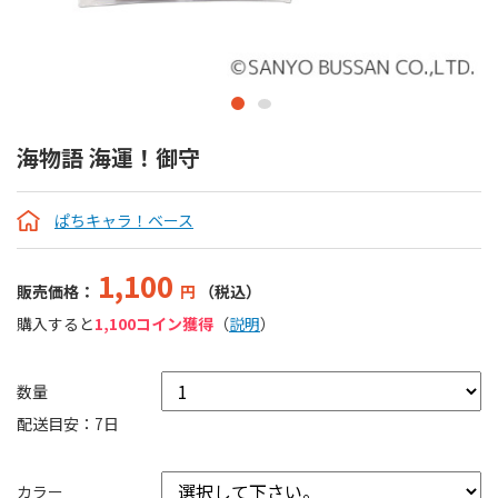
海物語 海運！御守
ぱちキャラ！ベース
1,100
販売価格：
円
（税込）
購入すると
1,100コイン獲得
（
説明
）
数量
配送目安：7日
カラー