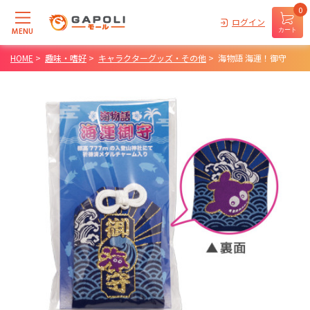
0
ログイン
MENU
カート
HOME
>
趣味・嗜好
>
キャラクターグッズ・その他
>
海物語 海運！御守