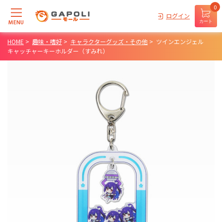
0
ログイン
MENU
カート
HOME
>
趣味・嗜好
>
キャラクターグッズ・その他
>
ツインエンジェル
キャッチャーキーホルダー（すみれ）