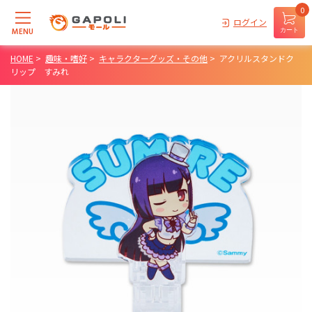
0
ログイン
MENU
カート
HOME
>
趣味・嗜好
>
キャラクターグッズ・その他
>
アクリルスタンドク
リップ すみれ