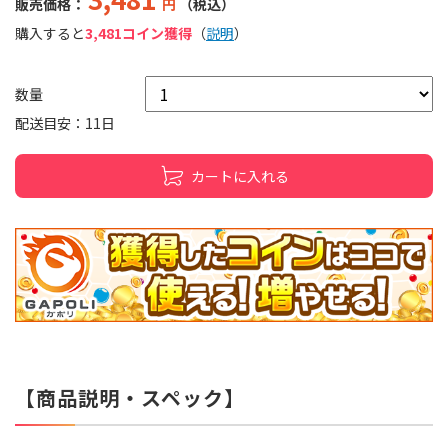
販売価格：
円
（税込）
購入すると
3,481コイン獲得
（
説明
）
数量
配送目安：11日
カートに入れる
【商品説明・スペック】