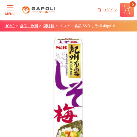
0
ログイン
MENU
カート
HOME
>
食品・飲料
>
調味料
>
エスビー食品 S&B しそ梅 40gx10