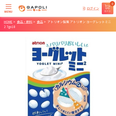
0
ログイン
MENU
カート
HOME
>
食品・飲料
>
食品
>
アトリオン製菓 アトリオン ヨーグレットミニ
2 7gx18