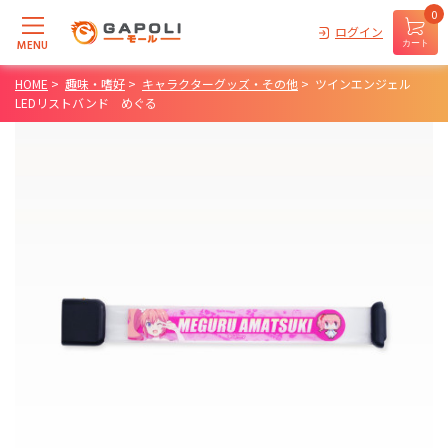
0
ログイン
MENU
カート
HOME
>
趣味・嗜好
>
キャラクターグッズ・その他
>
ツインエンジェル
LEDリストバンド めぐる