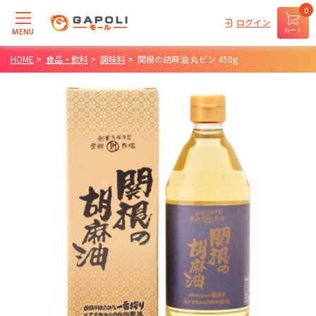
0
ログイン
MENU
カート
HOME
>
食品・飲料
>
調味料
>
関根の胡麻油 丸ビン 450g