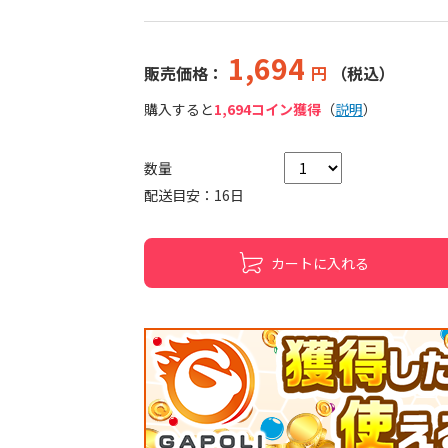
1,694
販売価格：
円
（税込）
購入すると
1,694コイン獲得
（
説明
）
数量
配送目安：16日
カートに入れる