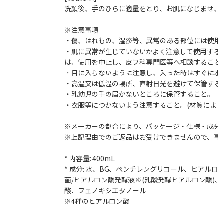
洗顔後、手のひらに適量をとり、お肌になじませ
※注意事項
・傷、はれもの、湿疹等、異常のある部位には使
・肌に異常が生じていないかよく注意して使用する
は、使用を中止し、皮フ科専門医等へ相談するこ
・目に入らないように注意し、入った時はすぐに
・高温又は低温の場所、直射日光を避けて保管す
・乳幼児の手の届かないところに保管すること。
・衣服等につかないよう注意すること。(材質によ
※メーカーの都合により、パッケージ・仕様・成
※上記理由でのご返品はお受けできませんので、
* 内容量: 400mL
* 成分: 水、BG、ぺンチレングリコール、ヒア
菌/ヒアルロン酸発酵液※(乳酸発酵ヒアルロン酸)、
酸、フェノキシエタノール
※4種のヒアルロン酸