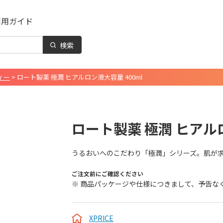
利用ガイド
検索
ィー
>
ロート製薬 極潤 ヒアルロン液大容量 400ml
ロート製薬 極潤 ヒアルロ
うるおいへのこだわり「極潤」シリーズ。肌が
ご注文前にご確認ください
※ 商品パッケージや仕様につきまして、予告な
XPRICE