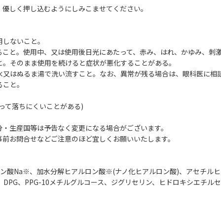
、優しく押し込むようにしみこませてください。
用しないこと。
こと。使用中、又は使用後日光にあたって、赤み、はれ、かゆみ、刺激
と。そのまま使用を続けると症状が悪化することがある。
水又はぬるま湯で洗い流すこと。なお、異常が残る場合は、眼科医に相
ること。
って落ちにくいことがある)
分・生産国等は予告なく変更になる場合がございます。
事前お問合せなどご注意のほど宜しくお願いいたします。
ルロン酸Na※、加水分解ヒアルロン酸※(ナノ化ヒアルロン酸)、アセチル
DPG、PPG-10メチルグルコース、ジグリセリン、ヒドロキシエチルセル