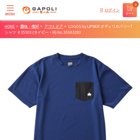
0
ログイン
MENU
カート
HOME
>
趣味・嗜好
>
アウトドア
>
LOGOS by LIPNER ボディリカバリーT
シャツ ♯35503 (ネイビー・M) No.35503283