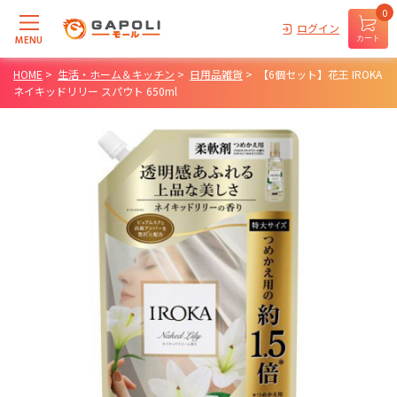
0
ログイン
MENU
カート
HOME
>
生活・ホーム＆キッチン
>
日用品雑貨
>
【6個セット】花王 IROKA
ネイキッドリリー スパウト 650ml