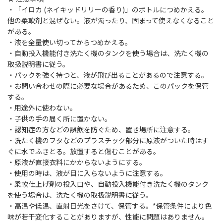
・「イロカ (ネイキッドリリーの香り)」のボトルにつめかえる。
他の柔軟剤と混ぜない。液が濁ったり、固まって使えなくなること
がある。
・液を全量使い切ってからつめかえる。
・自動投入機能付き洗たく機のタンクを使う場合は、洗たく機の
取扱説明書に従う。
・パックを強く持つと、液が飛び出ることがあるので注意する。
・お問い合わせの際に必要な場合があるため、このパックを保管
する。
・用途外に使わない。
・子供の手の届く所に置かない。
・認知症の方などの誤飲を防ぐため、置き場所に注意する。
・洗たく機のフタなどのプラスチック部分に原液がついた時はす
ぐに水でふきとる。放置すると傷むことがある。
・原液が直接衣料にかからないようにする。
・使用の時は、液が目に入らないように注意する。
・柔軟仕上げ剤の投入口や、自動投入機能付き洗たく機のタンク
を使う場合は、洗たく機の取扱説明書に従う。
・高温や低温、直射日光をさけて、保管する。*保管条件により色
味が若干変化することがありますが、性能に問題はありません。