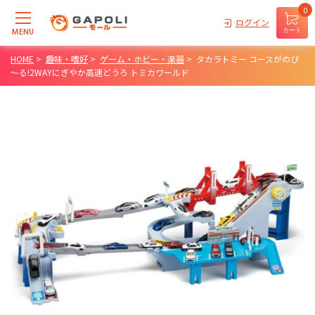
0
ログイン
MENU
カート
HOME
>
趣味・嗜好
>
ゲーム・ホビー・楽器
>
タカラトミー コースがのび
～る!2WAYにぎやか高速どうろ トミカワールド