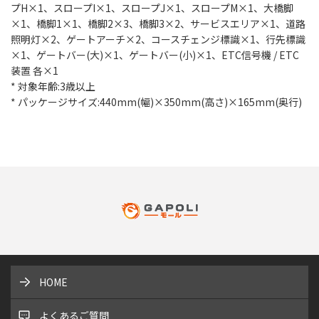
プH×1、スロープI×1、スロープJ×1、スロープM×1、大橋脚
×1、橋脚1×1、橋脚2×3、橋脚3×2、サービスエリア×1、道路
照明灯×2、ゲートアーチ×2、コースチェンジ標識×1、行先標識
×1、ゲートバー(大)×1、ゲートバー(小)×1、ETC信号機 / ETC
装置 各×1
* 対象年齢:3歳以上
* パッケージサイズ:440mm(幅)×350mm(高さ)×165mm(奥行)
HOME
よくあるご質問