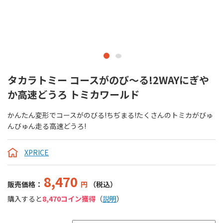
タカラトミー コースがのび～る!2WAYにぎや
か高速どうろ トミカワールド
かんたん変形でコースがのびる!ちぢまる!たくさんのトミカがびゅ
んびゅん走る高速どうろ!
XPRICE
8,470
販売価格：
円
（税込）
購入すると
8,470コイン獲得
（
説明
）