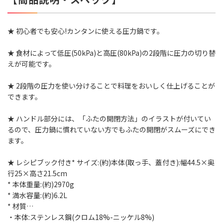
★ 初心者でも安心!カンタンに使える圧力鍋です。
★ 食材によって低圧(50kPa)と高圧(80kPa)の2段階に圧力の切り替
えが可能です。
★ 2段階の圧力を使い分けることで料理をおいしく仕上げることが
できます。
★ ハンドル部分には、「ふたの開閉方法」のイラストが付いてい
るので、圧力鍋に慣れていない方でもふたの開閉がスムーズにでき
ます。
★ レシピブック付き* サイズ:(約)本体(取っ手、蓋付き):幅44.5×奥
行25×高さ21.5cm
* 本体重量:(約)2970g
* 満水容量:(約)6.2L
* 材質…
・本体:ステンレス鋼(クロム18%-ニッケル8%)