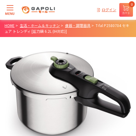
0
ログイン
MENU
カート
HOME
>
生活・ホーム＆キッチン
>
食器・調理器具
>
T-fal P2580704 セキ
ュア トレンディ [圧力鍋 6.2L (IH対応)]