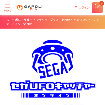
0
ログイン
MENU
カート
HOME
>
趣味・嗜好
>
キャラクターグッズ・その他
>
セガUFOキャッチャ
―オンライン 500UP