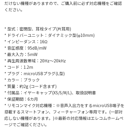
だけない機種がありますので、ご購入前に必ず対応機種をご確認
ください。
* 型式：密閉型、耳栓タイプ(片耳用)
* ドライバーユニット：ダイナミック型(φ10mm)
* インピーダンス：16Ω
* 音圧感度：95dB/mW
* 最大入力：5mW
* 再生周波数帯域：20Hz～20kHz
* コード：1.2m
* プラグ：microUSBプラグ(L型)
* カラー：ブラック
* 質量：約2g (コード含まず)
* 付属品：イヤーキャップ(XS/S/M/L)、取扱説明書
* 保証期間：6カ月
* リモコンマイク対応機種：※音声入出力をするmicroUSB端子を
搭載するスマートフォン、フィーチャーフォン専用です。(一部対
応しない機種があります。)※最新の対応情報はエレコムホームペ
ージでご確認ください。