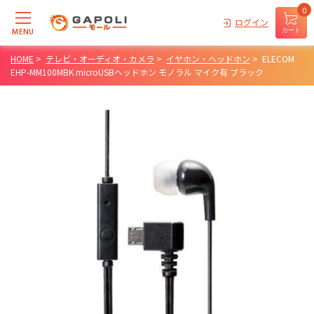
0
ログイン
MENU
カート
HOME
>
テレビ・オーディオ・カメラ
>
イヤホン・ヘッドホン
>
ELECOM
EHP-MM100MBK microUSBヘッドホン モノラル マイク有 ブラック