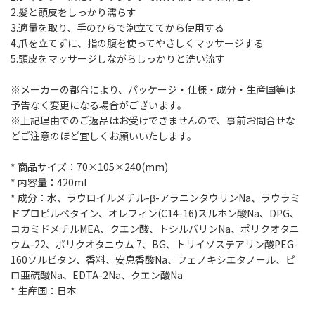
2.髪と頭皮をしっかり濡らす
3.適量を取り、手のひらで泡立ててから使用する
4.爪を立てずに、指の腹を使ってやさしくマッサージする
5.頭皮をマッサージしながらしっかりと洗い流す
※メーカーの都合により、パッケージ・仕様・成分・生産国等は
予告なく変更になる場合がございます。
※上記理由でのご返品はお受けできませんので、事前お問合せな
どご注意のほど宜しくお願いいたします。
* 商品サイズ：70×105×240(mm)
* 内容量：420ml
* 成分：水、ラウロイルメチル-β-アラニンタウリンNa、ラウラミ
ドプロピルベタイン、オレフィン(C14-16)スルホン酸Na、DPG、
コカミドメチルMEA、クエン酸、トシルバリンNa、ポリクオタニ
ウム-22、ポリクオタニウム 7、BG、トリイソステアリン酸PEG-
160ソルビタン、香料、安息香酸Na、フェノキシエタノール、ピ
ロ亜硫酸Na、EDTA-2Na、クエン酸Na
* 生産国：日本