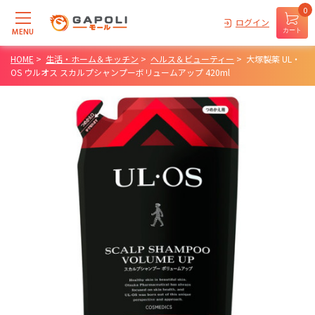
0
ログイン
MENU
カート
HOME
>
生活・ホーム＆キッチン
>
ヘルス＆ビューティー
>
大塚製薬 UL・
OS ウルオス スカルプシャンプーボリュームアップ 420ml