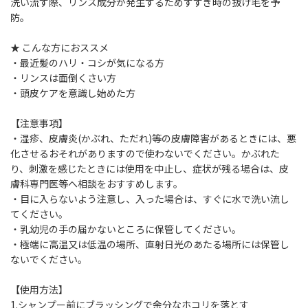
洗い流す際、リンス成分が発生するためすすぎ時の抜け毛を予
防。
★ こんな方におススメ
・最近髪のハリ・コシが気になる方
・リンスは面倒くさい方
・頭皮ケアを意識し始めた方
【注意事項】
・湿疹、皮膚炎(かぶれ、ただれ)等の皮膚障害があるときには、悪
化させるおそれがありますので使わないでください。かぶれた
り、刺激を感じたときには使用を中止し、症状が残る場合は、皮
膚科専門医等へ相談をおすすめします。
・目に入らないよう注意し、入った場合は、すぐに水で洗い流し
てください。
・乳幼児の手の届かないところに保管してください。
・極端に高温又は低温の場所、直射日光のあたる場所には保管し
ないでください。
【使用方法】
1.シャンプー前にブラッシングで余分なホコリを落とす