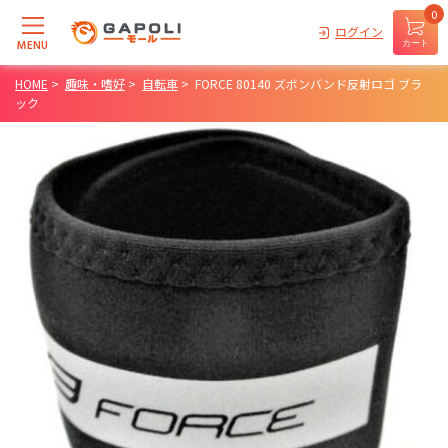
0
ログイン
MENU
カート
HOME
>
趣味・嗜好
>
自転車
>
FORCE 80140 ズボンバンド反射ロゴ ブラ
ック