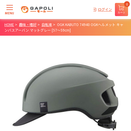
0
ログイン
MENU
カート
HOME
>
趣味・嗜好
>
自転車
>
OGK KABUTO 74940 OGKヘルメット キャ
ンバスアーバン マットグレー [57～59cm]