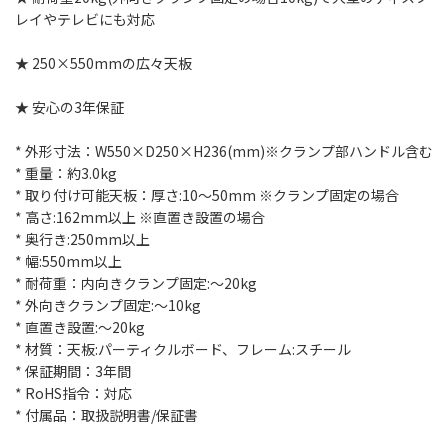
レイやテレビにも対応
★ 250×550mmの広々天板
★ 安心の3年保証
* 外形寸法：W550×D250×H236(mm)※クランプ部ハンドル含む
* 重量：約3.0kg
* 取り付け可能天板：厚さ:10～50mm ※クランプ固定の場合
* 高さ:162mm以上 ※直置き設置の場合
* 奥行き:250mm以上
* 幅:550mm以上
* 耐荷重：内向きクランプ固定:～20kg
* 外向きクランプ固定:～10kg
* 直置き設置:～20kg
* 材質：天板:パーティクルボード、フレーム:スチール
* 保証期間：3年間
* RoHS指令：対応
* 付属品：取扱説明書/保証書