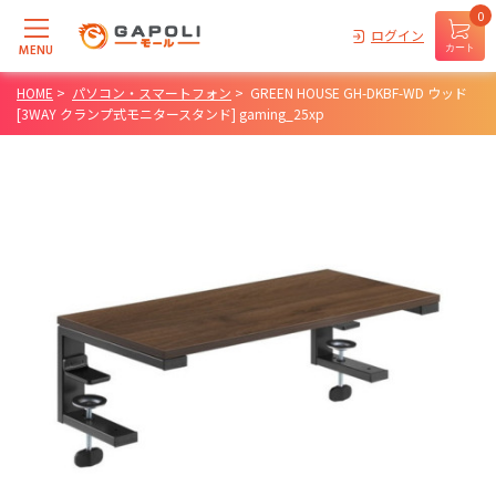
0
ログイン
MENU
カート
HOME
>
パソコン・スマートフォン
>
GREEN HOUSE GH-DKBF-WD ウッド
[3WAY クランプ式モニタースタンド] gaming_25xp