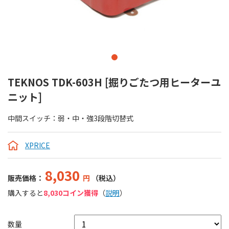
TEKNOS TDK-603H [掘りごたつ用ヒーターユ
ニット]
中間スイッチ：弱・中・強3段階切替式
XPRICE
8,030
販売価格：
円
（税込）
購入すると
8,030コイン獲得
（
説明
）
数量