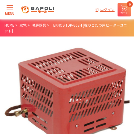
0
ログイン
MENU
カート
HOME
>
家電
>
暖房器具
>
TEKNOS TDK-603H [掘りごたつ用ヒーターユニ
ット]