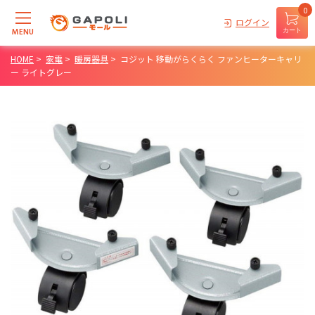
0
ログイン
MENU
カート
HOME
>
家電
>
暖房器具
>
コジット 移動がらくらく ファンヒーターキャリ
ー ライトグレー