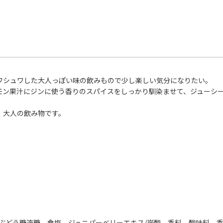
ュワシュワした大人っぽい味の飲みもので少し楽しい気分になりたい。
モン果汁にジンに使う香りのスパイスをしっかり馴染ませて、ジューシ
、大人の飲み物です。
、果糖ぶどう糖液糖、食塩、ジュニパーベリーエキス/炭酸、香料、酸味料、