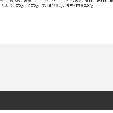
al、たんぱく質0g、脂質0g、炭水化物6.2g、食塩相当量0.07g