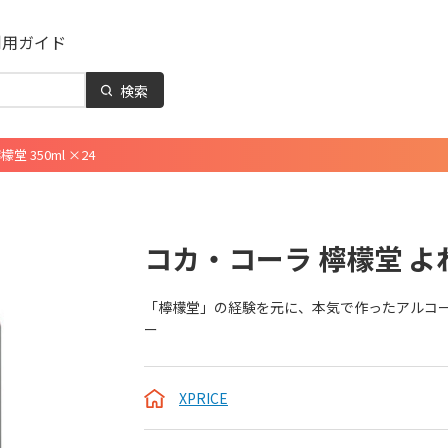
利用ガイド
検索
 350ml ×24
コカ・コーラ 檸檬堂 よわ
「檸檬堂」の経験を元に、本気で作ったアルコール
ー
XPRICE