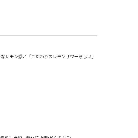
ーなレモン感と「こだわりのレモンサワーらしい」
香辛料抽出物、酸化防止剤(ビタミンC)