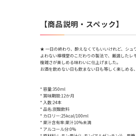
【商品説明・スペック】
★ 一日の終わり、酔えなくてもいいけれど、シ
よわない檸檬堂のこだわりの製法で、厳選したレ
複雑さが楽しめる味わいに仕上げました。
お酒を飲めない日も飲まない日も等しく楽しめる
* 容量:350ml
* 賞味期限:12か月
* 入数:24本
* 品名:炭酸飲料
* カロリー:25kcal/100ml
* 果汁含有率:果汁10%未満
* アルコール分:0%
* 原材料:レモン果汁(レモン(アルゼンチン))