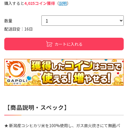
購入すると
4,025コイン獲得
（
説明
）
数量
配送目安：16日
カートに入れる
【商品説明・スペック】
★ 新潟産コシヒカリ米を100%使用し、ガス直火炊きにて無菌パ