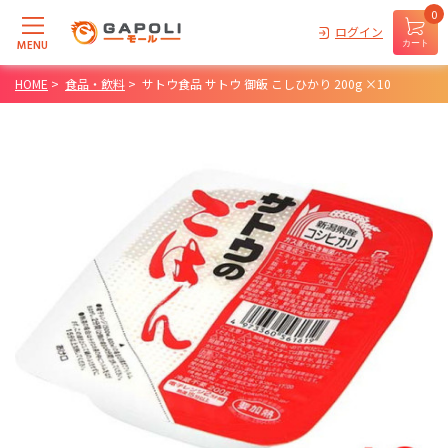
0
ログイン
MENU
カート
HOME
>
食品・飲料
>
サトウ食品 サトウ 御飯 こしひかり 200g ×10