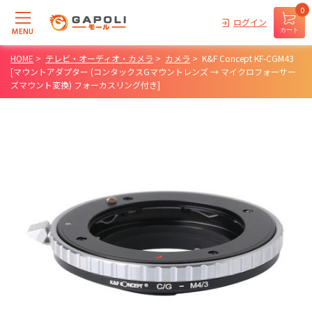
0
ログイン
MENU
カート
HOME
>
テレビ・オーディオ・カメラ
>
カメラ
>
K&F Concept KF-CGM43
[マウントアダプター (コンタックスGマウントレンズ → マイクロフォーサー
ズマウント変換) フォーカスリング付き]