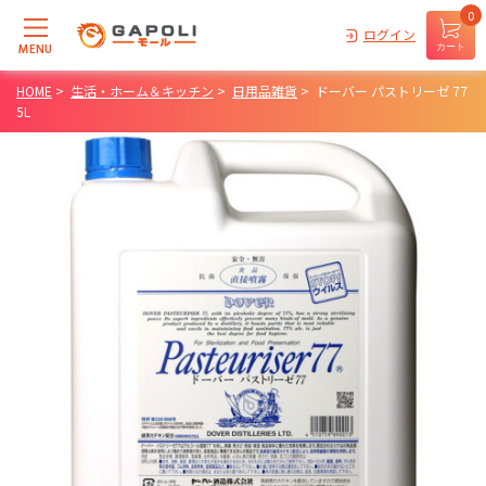
0
ログイン
MENU
カート
HOME
>
生活・ホーム＆キッチン
>
日用品雑貨
>
ドーバー パストリーゼ 77
5L