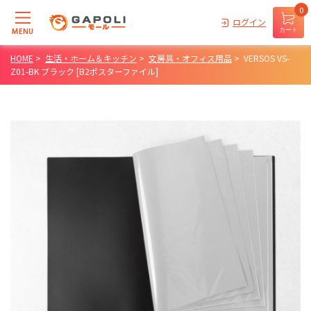
0
ログイン
MENU
カート
HOME
>
生活・ホーム＆キッチン
>
文房具・オフィス用品
>
VERSOS VS-
Z01-BK ブラック [B2ポスターファイル]